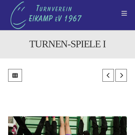
TV
Na
EIKAMP
E.V.
TURNEN-SPIELE I
1967